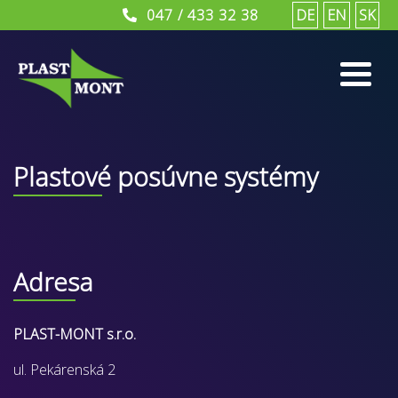
047 / 433 32 38
DE
EN
SK
Plastové posúvne systémy
Adresa
PLAST-MONT s.r.o.
ul. Pekárenská 2